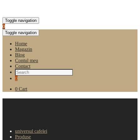
Toggle navigation
0
Toggle navigation
Home
Magazin
Blog
Contul meu
Contact
0
0
Cart
Sirop pentru cafea, Monin
Chocolate 700ml
universul cafelei
Produse