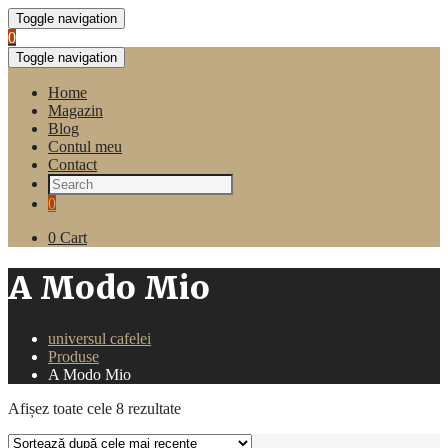
Toggle navigation
0
Toggle navigation
Home
Magazin
Blog
Contul meu
Contact
0
0
Cart
A Modo Mio
universul cafelei
Produse
A Modo Mio
Sortat
Afișez toate cele 8 rezultate
după
cele