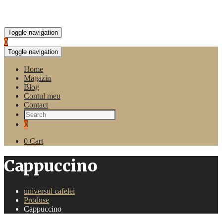
Toggle navigation
0
Toggle navigation
Home
Magazin
Blog
Contul meu
Contact
0
0
Cart
Cappuccino
universul cafelei
Produse
Cappuccino