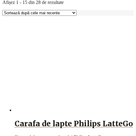
Sortat
Afișez 1 - 15 din 28 de rezultate
după
cele
mai
recente
Carafa de lapte Philips LatteGo