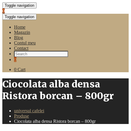
Toggle navigation
0
Toggle navigation
Home
Magazin
Blog
Contul meu
Contact
0
0
Cart
Ciocolata alba densa
Ristora borcan – 800gr
universul cafelei
Produse
Ciocolata alba densa Ristora borcan – 800gr