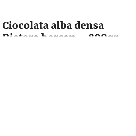
Ciocolata alba densa
Ristora borcan – 800gr
55
lei
Un preparat pentru bautura calda cu gust de ciocolata alba. Un
produs dens savuros care in combinatie cu laptele poate fi
transformat si intr-o sarlota.
Cantitate
Ciocolata
Adaugă în coș
alba
densa
SKU:
BIA0076
Categorie:
Ciocolata
Ristora
borcan
Descriere
-
Informații suplimentare
800gr
Recenzii (0)