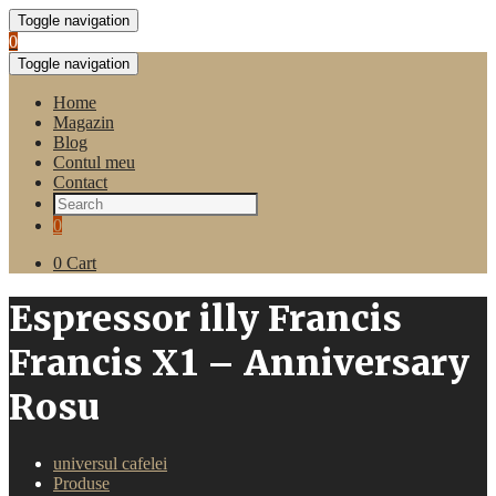
Toggle navigation
0
Toggle navigation
Home
Magazin
Blog
Contul meu
Contact
0
0
Cart
Espressor illy Francis
Francis X1 – Anniversary
Rosu
universul cafelei
Produse