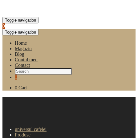
Toggle navigation
0
Toggle navigation
Home
Magazin
Blog
Contul meu
Contact
0
0
Cart
Sirop pentru cafea, Monin
White Chocolate 700ml
universul cafelei
Produse