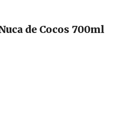
 Nuca de Cocos 700ml
fluida, ideal atat pentru prepararea bauturilor pe baza de cafea, bauturi
a pentru completarea mai multor tipuri de bauturi, atat calde, cat si re