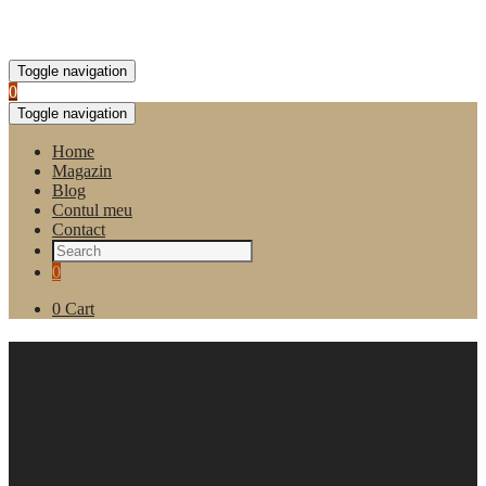
Toggle navigation
0
Toggle navigation
Home
Magazin
Blog
Contul meu
Contact
0
0
Cart
Piure fructul pasiunii Evolet
Selection, pulpa fructe 1.3kg –
1000ml