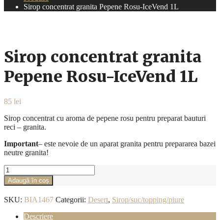
Sirop concentrat granita Pepene Rosu-IceVend 1L
Sirop concentrat granita
Pepene Rosu-IceVend 1L
85
lei
Sirop concentrat cu aroma de pepene rosu pentru preparat bauturi
reci – granita.
Important
– este nevoie de un aparat granita pentru prepararea bazei
neutre granita!
Cantitate
Sirop
Adaugă în coș
concentrat
granita
SKU:
BIA1467
Categorii:
Desert
,
Sirop/suc/topping/piure
Pepene
Rosu-
Descriere