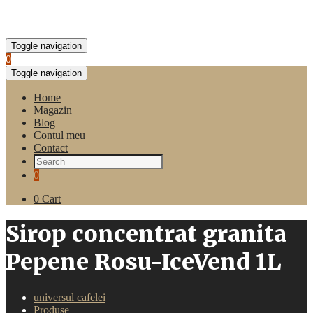
Toggle navigation
0
Toggle navigation
Home
Magazin
Blog
Contul meu
Contact
0
0
Cart
Sirop concentrat granita
Pepene Rosu-IceVend 1L
universul cafelei
Produse