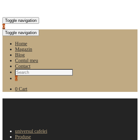
Toggle navigation
0
Toggle navigation
Home
Magazin
Blog
Contul meu
Contact
0
0
Cart
Miere la plic Evolet 12 g, 200
buc
universul cafelei
Produse