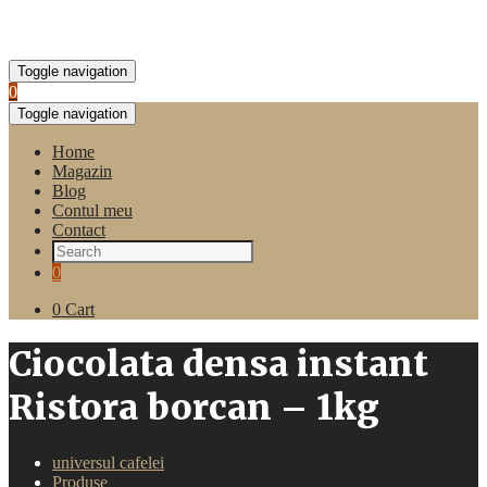
Toggle navigation
0
Toggle navigation
Home
Magazin
Blog
Contul meu
Contact
0
0
Cart
Ciocolata densa instant
Ristora borcan – 1kg
universul cafelei
Produse