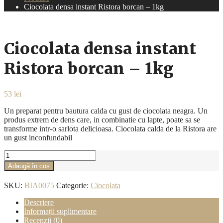
Ciocolata densa instant Ristora borcan – 1kg
Ciocolata densa instant
Ristora borcan – 1kg
53
lei
Un preparat pentru bautura calda cu gust de ciocolata neagra. Un
produs extrem de dens care, in combinatie cu lapte, poate sa se
transforme intr-o sarlota delicioasa. Ciocolata calda de la Ristora are
un gust inconfundabil
Cantitate
Ciocolata
Adaugă în coș
densa
instant
SKU:
BIA0075
Categorie:
Ciocolata
Ristora
borcan
Descriere
-
Informații suplimentare
1kg
Recenzii (0)