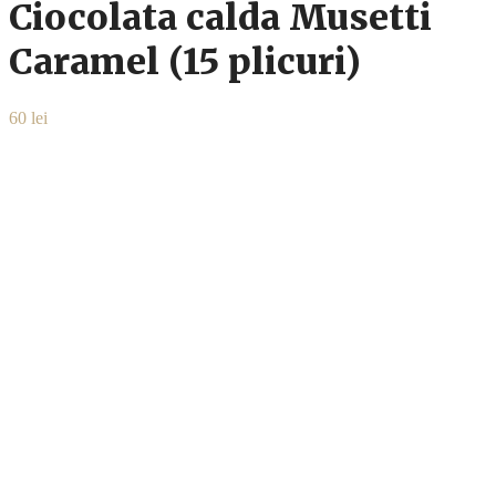
Ciocolata calda Musetti
Caramel (15 plicuri)
60
lei
Ciocolata calda Musetti Caramel este mai mult decat o bautura
obisnuita – este un amestec consistent si cremos cu gust imbietor de
zahar caramelizat. Doar adaugati putin lapte si va puteti lasa rasfatati
de acest deliciu minunat! Perfecta pentru clipele in care aveti nevoie
de o pauza dulce, ciocolata Musetti este un produs de cea mai buna
calitate, potrivit pentru toate gusturile
Cantitate
Ciocolata
Adaugă în coș
calda
Musetti
SKU:
BIA1337
Categorie:
Ciocolata
Caramel
(15
Descriere
plicuri)
Informații suplimentare
Descriere