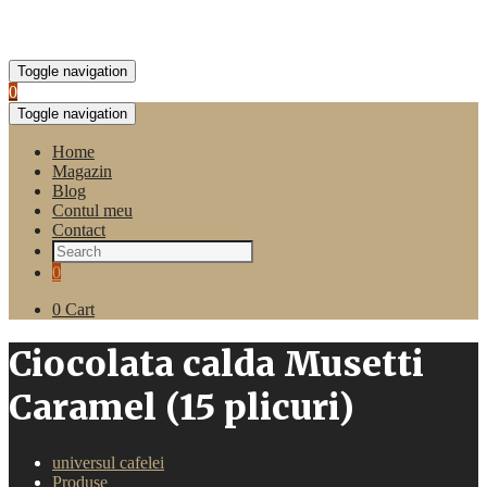
Toggle navigation
0
Toggle navigation
Home
Magazin
Blog
Contul meu
Contact
0
0
Cart
Ciocolata calda Musetti
Caramel (15 plicuri)
universul cafelei
Produse