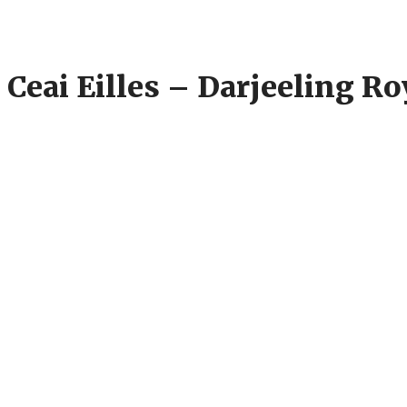
Ceai Eilles – Darjeeling Roy
20
lei
Eilles Tea Darjeeling Royal – Ceai de prima calitate de la poalele mu
Cantitate
Ceai
Adaugă în coș
Eilles
-
SKU:
BIA0129
Categorie:
Ceai natural
Darjeeling
Royal
Descriere
(25
Informații suplimentare
plicuri)
Recenzii (0)
Descriere
Eilles Tea Darjeeling Royal