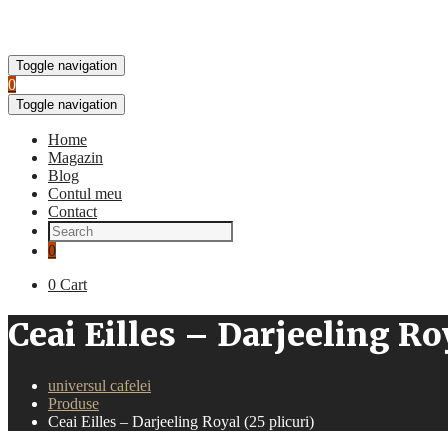
Toggle navigation
0
Toggle navigation
Home
Magazin
Blog
Contul meu
Contact
0
0
Cart
Ceai Eilles – Darjeeling Roy
universul cafelei
Produse
Ceai Eilles – Darjeeling Royal (25 plicuri)