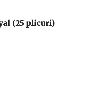
al (25 plicuri)
ntilor Himalaya cu o aroma puternica si placuta de orice consumator.