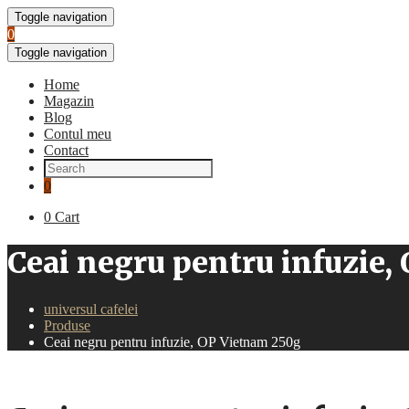
Toggle navigation
0
Toggle navigation
Home
Magazin
Blog
Contul meu
Contact
0
0
Cart
Ceai negru pentru infuzie,
universul cafelei
Produse
Ceai negru pentru infuzie, OP Vietnam 250g