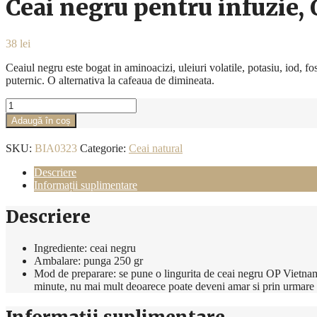
Ceai negru pentru infuzie,
38
lei
Ceaiul negru este bogat in aminoacizi, uleiuri volatile, potasiu, iod, 
puternic. O alternativa la cafeaua de dimineata.
Cantitate
Ceai
Adaugă în coș
negru
pentru
SKU:
BIA0323
Categorie:
Ceai natural
infuzie,
OP
Descriere
Vietnam
Informații suplimentare
250g
Descriere
Ingrediente: ceai negru
Ambalare: punga 250 gr
Mod de preparare: se pune o lingurita de ceai negru OP Vietnam in
minute, nu mai mult deoarece poate deveni amar si prin urmare 