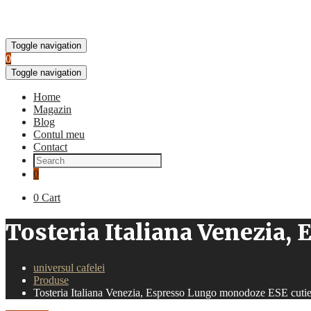
Toggle navigation
0
Toggle navigation
Home
Magazin
Blog
Contul meu
Contact
0
0
Cart
Tosteria Italiana Venezia
universul cafelei
Produse
Tosteria Italiana Venezia, Espresso Lungo monodoze ESE cuti