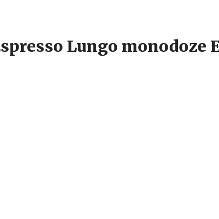
, Espresso Lungo monodoze E
zanal, un blend din cafea Arabica si Robusta ce ofera un espresso intens