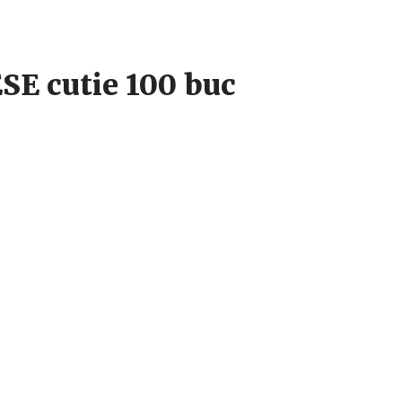
SE cutie 100 buc
, cu gust bogat si persistent.