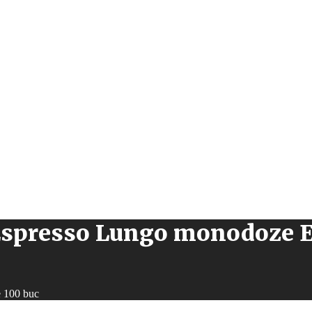
, Espresso Lungo monodoze E
e 100 buc