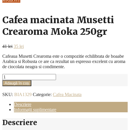
Reduceri!
Cafea macinata Musetti
Crearoma Moka 250gr
Prețul
Prețul
41
lei
35
lei
inițial
curent
Cafeaua Musetti Crearoma este o compozitie echilibrata de boaabe
a
este:
Arabica si Robusta ce are ca rezultat un espresso excelent cu aroma
fost:
35 lei.
de ciocolata neagra si condimente.
41 lei.
Cantitate
Cafea
Adaugă în coș
macinata
Musetti
SKU:
BIA1329
Categorie:
Cafea Macinata
Crearoma
Moka
Descriere
250gr
Informații suplimentare
Descriere