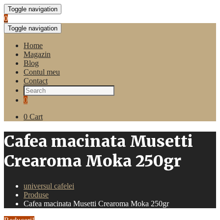
Toggle navigation
0
Toggle navigation
Home
Magazin
Blog
Contul meu
Contact
0
0
Cart
Cafea macinata Musetti
Crearoma Moka 250gr
universul cafelei
Produse
Cafea macinata Musetti Crearoma Moka 250gr