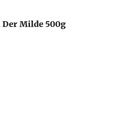
 Der Milde 500g
 ocazie, cu o aroma bogata. Cafeaua macinata Der Milde este obtinuta 
e procesul foarte lent de prajire. Ideala pentru prepararea la filtru, ibric