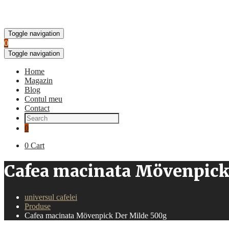
Toggle navigation
0
Toggle navigation
Home
Magazin
Blog
Contul meu
Contact
0
0
Cart
Cafea macinata Mövenpick
universul cafelei
Produse
Cafea macinata Mövenpick Der Milde 500g