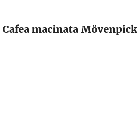
Cafea macinata Mövenpick
45
lei
Movenpick Der Milde 500g este o cafea macinata perfecta pentru orice
plantatii din intreaga lume, cu o aroma echilibrata, subliniata elegant d
Cantitate
Cafea
Adaugă în coș
macinata
Mövenpick
SKU:
BIA1303
Categorie:
Cafea Macinata
Der
Milde
Descriere
500g
Informații suplimentare
Descriere
Cafea macinata Mövenpick Der Milde