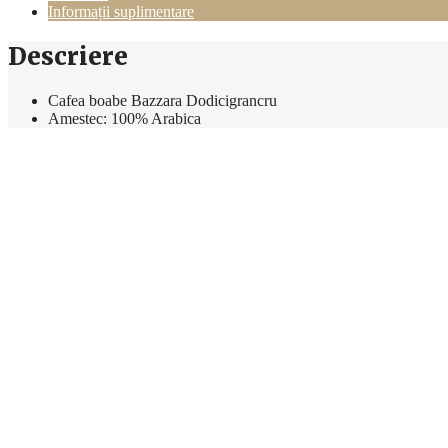
metalica
Informații suplimentare
250g
Descriere
Cafea boabe Bazzara Dodicigrancru
Amestec: 100% Arabica
Prajire: Mediu
Gramaj: 250g
Mod de ambalare: cutie metalica
Tara de provenienta: Italia
Informații suplimentare
Greutate
0,250 kg
Produse similare