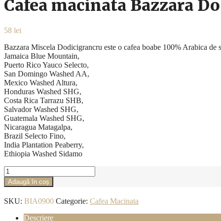
Cafea macinata Bazzara Do
58
lei
Bazzara Miscela Dodicigrancru este o cafea boabe 100% Arabica de spe
Jamaica Blue Mountain,
Puerto Rico Yauco Selecto,
San Domingo Washed AA,
Mexico Washed Altura,
Honduras Washed SHG,
Costa Rica Tarrazu SHB,
Salvador Washed SHG,
Guatemala Washed SHG,
Nicaragua Matagalpa,
Brazil Selecto Fino,
India Plantation Peaberry,
Ethiopia Washed Sidamo
Cantitate
Cafea
Adaugă în coș
macinata
Bazzara
SKU:
BIA0900
Categorie:
Cafea Macinata
Dodicigrancru
cutie
Descriere