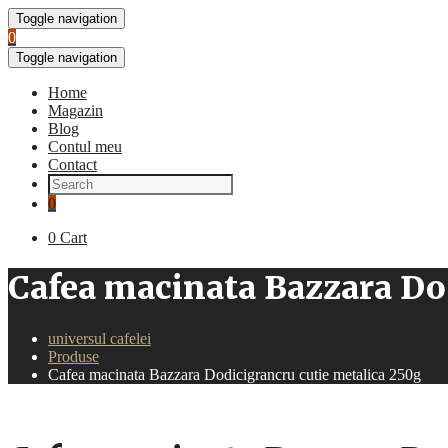
Toggle navigation
0
Toggle navigation
Home
Magazin
Blog
Contul meu
Contact
0
0
Cart
Cafea macinata Bazzara Do
universul cafelei
Produse
Cafea macinata Bazzara Dodicigrancru cutie metalica 250g