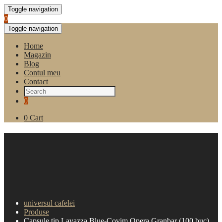
Toggle navigation
0
Toggle navigation
Home
Magazin
Blog
Contul meu
Contact
0
0
Cart
Capsule tip Lavazza Blue-
Covim Opera Granbar (100
buc)
universul cafelei
Produse