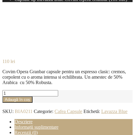
Capsule tip Lavazza Blue-Covim Opera Granbar (100 buc)
Capsule tip Lavazza Blue-
Covim Opera Granbar (100
buc)
110
lei
Covim Opera Granbar capsule pentru un espresso clasic: cremos,
corpolent cu o aroma intensa si echilibrata. Un amestec de 50%
Arabica cu 50% Robusta.
Cantitate
Capsule
Adaugă în coș
tip
Lavazza
SKU:
BIA0211
Categorie:
Cafea Capsule
Etichetă:
Lavazza Blue
Blue-
Covim
Descriere
Opera
Informații suplimentare