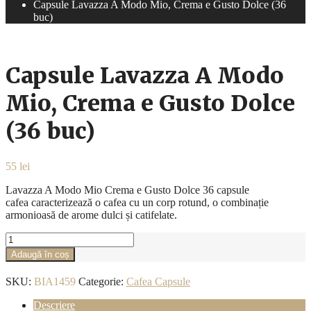
Capsule Lavazza A Modo Mio, Crema e Gusto Dolce (36
buc)
Capsule Lavazza A Modo
Mio, Crema e Gusto Dolce
(36 buc)
55
lei
Lavazza A Modo Mio Crema e Gusto Dolce 36 capsule
cafea caracterizează o cafea cu un corp rotund, o combinație
armonioasă de arome dulci și catifelate.
Cantitate
Capsule
Adaugă în coș
Lavazza
A
SKU:
BIA1459
Categorie:
Cafea Capsule
Modo
Mio,
Descriere