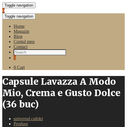
Toggle navigation
0
Toggle navigation
Home
Magazin
Blog
Contul meu
Contact
0
0
Cart
Capsule Lavazza A Modo
Mio, Crema e Gusto Dolce
(36 buc)
universul cafelei
Produse