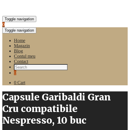
Toggle navigation
0
Toggle navigation
Home
Magazin
Blog
Contul meu
Contact
0
0
Cart
Capsule Garibaldi Gran
Cru compatibile
Nespresso, 10 buc