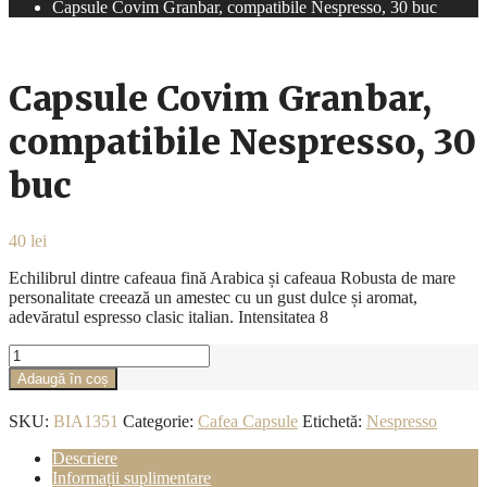
Capsule Covim Granbar, compatibile Nespresso, 30 buc
Capsule Covim Granbar,
compatibile Nespresso, 30
buc
40
lei
Echilibrul dintre cafeaua fină Arabica și cafeaua Robusta de mare
personalitate creează un amestec cu un gust dulce și aromat,
adevăratul espresso clasic italian. Intensitatea 8
Cantitate
Capsule
Adaugă în coș
Covim
Granbar,
SKU:
BIA1351
Categorie:
Cafea Capsule
Etichetă:
Nespresso
compatibile
Nespresso,
Descriere
30
Informații suplimentare