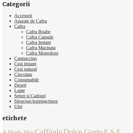
Categorii
Accesorii
Aparate de Cafea
Cafea
Cafea Boabe
Cafea Capsule
Cafea Instant
Cafea Macinata
Cafea Monodoze
Cappuccino
Ceai instant
Ceai natural
Ciocolata
Consumabile
Desert
Lapte
Seturi si Cadouri
Sirop/suc/topping/piure
Ulei
etichete
Caffitaly
Dolce Gusto
E.S.E
A Modo Mio