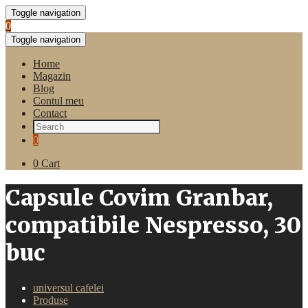
Toggle navigation
0
Toggle navigation
Home
Magazin
Blog
Contul meu
Contact
0
0
Cart
Capsule Covim Granbar,
compatibile Nespresso, 30
buc
universul cafelei
Produse