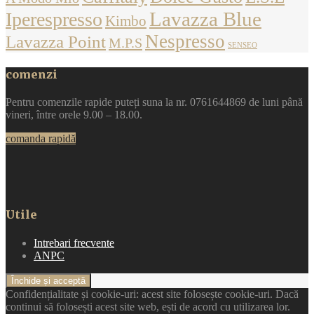
Lavazza Blue
Iperespresso
Kimbo
Nespresso
Lavazza Point
M.P.S
SENSEO
comenzi
Pentru comenzile rapide puteți suna la nr. 0761644869 de luni până
vineri, între orele 9.00 – 18.00.
comanda rapidă
Utile
Intrebari frecvente
ANPC
Confidențialitate și cookie-uri: acest site folosește cookie-uri. Dacă
continui să folosești acest site web, ești de acord cu utilizarea lor.