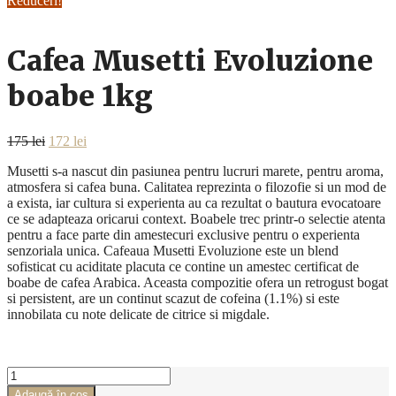
Reduceri!
Cafea Musetti Evoluzione
boabe 1kg
Prețul
Prețul
175
lei
172
lei
inițial
curent
Musetti s-a nascut din pasiunea pentru lucruri marete, pentru aroma,
a
este:
atmosfera si cafea buna. Calitatea reprezinta o filozofie si un mod de
fost:
172 lei.
a exista, iar cultura si experienta au ca rezultat o bautura evocatoare
175 lei.
ce se adapteaza oricarui context. Boabele trec printr-o selectie atenta
pentru a face parte din amestecuri exclusive pentru o experienta
senzoriala unica. Cafeaua Musetti Evoluzione este un blend
sofisticat cu aciditate placuta ce contine un amestec certificat de
boabe de cafea Arabica. Aceasta compozitie ofera un retrogust bogat
si persistent, are un continut scazut de cofeina (1.1%) si este
innobilata cu note delicate de citrice si migdale.
Cantitate
Cafea
Adaugă în coș