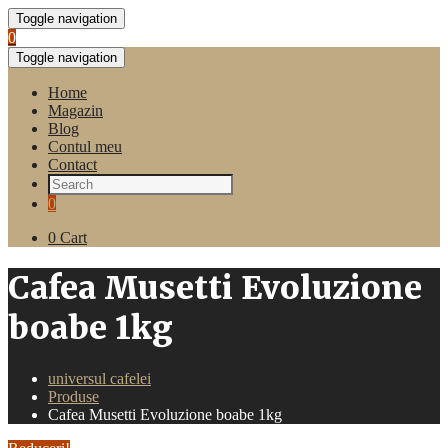
Toggle navigation
0
Toggle navigation
Home
Magazin
Blog
Contul meu
Contact
0
0
Cart
Cafea Musetti Evoluzione
boabe 1kg
universul cafelei
Produse
Cafea Musetti Evoluzione boabe 1kg