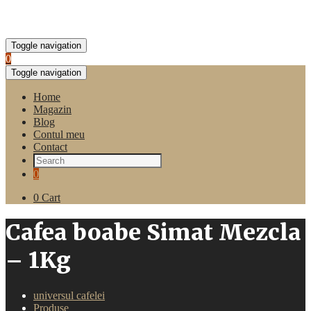
Toggle navigation
0
Toggle navigation
Home
Magazin
Blog
Contul meu
Contact
0
0
Cart
Cafea boabe Simat Mezcla
– 1Kg
universul cafelei
Produse