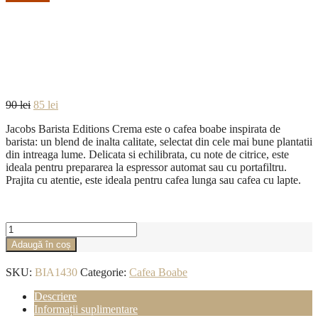
Cafea Boabe Jacobs Barista Editions Crema 1kg
Reduceri!
Cafea Boabe Jacobs
Barista Editions Crema
1kg
Prețul
Prețul
90
lei
85
lei
inițial
curent
Jacobs Barista Editions Crema este o cafea boabe inspirata de
a
este:
barista: un blend de inalta calitate, selectat din cele mai bune plantatii
fost:
85 lei.
din intreaga lume. Delicata si echilibrata, cu note de citrice, este
90 lei.
ideala pentru prepararea la espressor automat sau cu portafiltru.
Prajita cu atentie, este ideala pentru cafea lunga sau cafea cu lapte.
Cantitate
Cafea
Adaugă în coș