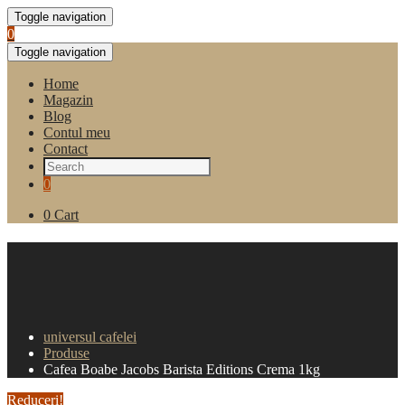
Toggle navigation
0
Toggle navigation
Home
Magazin
Blog
Contul meu
Contact
0
0
Cart
Cafea Boabe Jacobs
Barista Editions Crema
1kg
universul cafelei
Produse