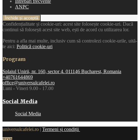
Intrebari frecvente
ANPC
Confidențialitate și cookie-uri: acest site folosește cookie-uri. Dacă
continui să folosești acest site web, ești de acord cu utilizarea lor.
Pentru a afla mai multe, inclusiv cum să controlezi cookie-urile, uită-
te aici:
Politică cookie-uri
Program
Splaiul Unirii, nr. 160, sector 4. 011146 Bucharest, Romania
+40761644869
office@universulcafelei.ro
Luni - Vineri 9.00 - 17.00
Social Media
Social Media
universulcafelei.ro |
Termeni și condiții
TOP