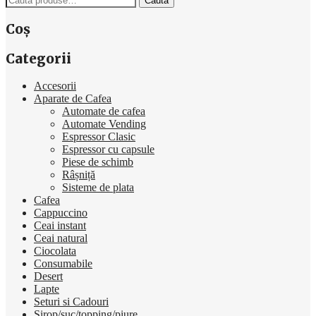
Caută
după:
Coș
Categorii
Accesorii
Aparate de Cafea
Automate de cafea
Automate Vending
Espressor Clasic
Espressor cu capsule
Piese de schimb
Râșniță
Sisteme de plata
Cafea
Cappuccino
Ceai instant
Ceai natural
Ciocolata
Consumabile
Desert
Lapte
Seturi si Cadouri
Sirop/suc/topping/piure