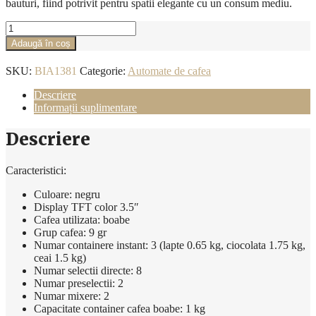
bauturi, fiind potrivit pentru spatii elegante cu un consum mediu.
Cantitate
Espressor
Adaugă în coș
automat
Saeco,
SKU:
BIA1381
Categorie:
Automate de cafea
Phedra
Evo
Descriere
Espresso
Informații suplimentare
-
Black
Descriere
9gr
Caracteristici:
Culoare: negru
Display TFT color 3.5″
Cafea utilizata: boabe
Grup cafea: 9 gr
Numar containere instant: 3 (lapte 0.65 kg, ciocolata 1.75 kg,
ceai 1.5 kg)
Numar selectii directe: 8
Numar preselectii: 2
Numar mixere: 2
Capacitate container cafea boabe: 1 kg