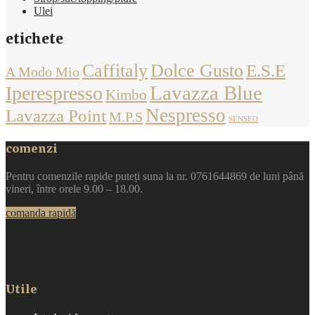
Ulei
etichete
Caffitaly
Dolce Gusto
E.S.E
A Modo Mio
Lavazza Blue
Iperespresso
Kimbo
Nespresso
Lavazza Point
M.P.S
SENSEO
comenzi
Pentru comenzile rapide puteți suna la nr. 0761644869 de luni până
vineri, între orele 9.00 – 18.00.
comanda rapidă
Utile