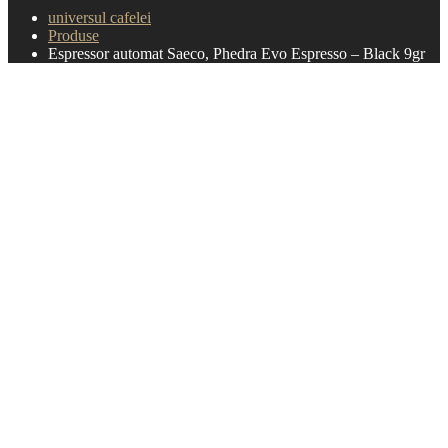
universul cafelei
Produse
Espressor automat Saeco, Phedra Evo Espresso – Black 9gr