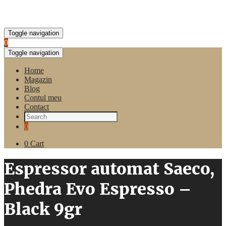
Toggle navigation
0
Toggle navigation
Home
Magazin
Blog
Contul meu
Contact
0
0
Cart
Espressor automat Saeco,
Phedra Evo Espresso –
Black 9gr