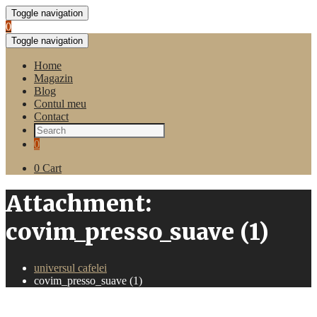
Toggle navigation
0
Toggle navigation
Home
Magazin
Blog
Contul meu
Contact
0
0
Cart
Attachment:
covim_presso_suave (1)
universul cafelei
covim_presso_suave (1)