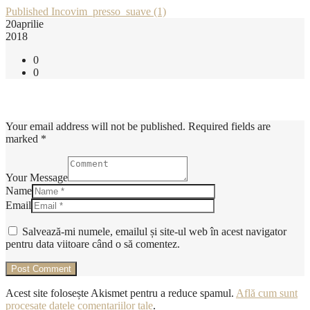
Post
Published In
covim_presso_suave (1)
20
aprilie
navigation
2018
0
0
Add Comment
Your email address will not be published. Required fields are
marked *
Your Message
Name
Email
Salvează-mi numele, emailul și site-ul web în acest navigator
pentru data viitoare când o să comentez.
Acest site folosește Akismet pentru a reduce spamul.
Află cum sunt
procesate datele comentariilor tale
.