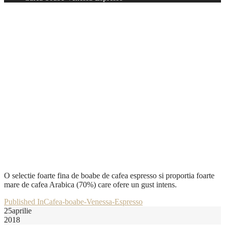
O selectie foarte fina de boabe de cafea espresso si proportia foarte
mare de cafea Arabica (70%) care ofere un gust intens.
Post
Published In
Cafea-boabe-Venessa-Espresso
25
aprilie
navigation
2018