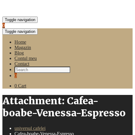
Toggle navigation
0
Toggle navigation
Home
Magazin
Blog
Contul meu
Contact
0
0
Cart
Attachment: Cafea-
boabe-Venessa-Espresso
universul cafelei
Cafea-boabe-Venessa-Espresso